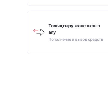
Толықтыру және шешіп
алу
Пополнение и вывод средств