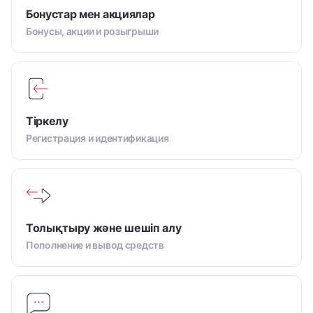
Бонустар мен акциялар
Бонусы, акции и розыгрыши
Тіркелу
Регистрация и идентификация
Толықтыру және шешіп алу
Пополнение и вывод средств